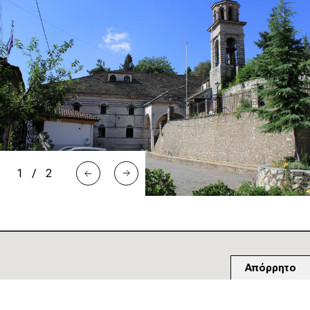
1
/
2
Απόρρητο