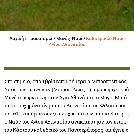
Αρχική /
Προορισμοί /
Μονές-Ναοί /
Καθεδρικός Ναός
Αγίου Αθανασίου
Στο σημείο, όπου βρίσκεται σήμερα ο Μητροπολιτικός
Nαός των Ιωαννίνων (Μητροπόλεως 1), προϋπήρχε Ιερά
Μονή αφιερωμένη στον Άγιο Αθανάσιο το Μέγα. Μετά
το αποτυχημένο κίνημα του Διονυσίου του Φιλοσόφου
το 1611 και την εκδίωξη των χριστιανών από το Κάστρο,
ο Nαός του Αγίου Αθανασίου αντικατέστησε τον εντός
του Κάστρου καθεδρικό του Παντοκράτορος και έγινε ο