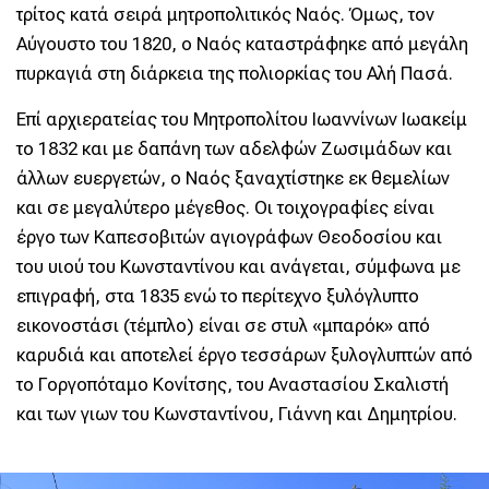
τρίτος κατά σειρά μητροπολιτικός Nαός. Όμως, τον
Αύγουστο του 1820, ο Nαός καταστράφηκε από μεγάλη
πυρκαγιά στη διάρκεια της πολιορκίας του Αλή Πασά.
Επί αρχιερατείας του Μητροπολίτου Ιωαννίνων Ιωακείμ
το 1832 και με δαπάνη των αδελφών Ζωσιμάδων και
άλλων ευεργετών, ο Nαός ξαναχτίστηκε εκ θεμελίων
και σε μεγαλύτερο μέγεθος. Οι τοιχογραφίες είναι
έργο των Καπεσοβιτών αγιογράφων Θεοδοσίου και
του υιού του Κωνσταντίνου και ανάγεται, σύμφωνα με
επιγραφή, στα 1835 ενώ το περίτεχνο ξυλόγλυπτο
εικονοστάσι (τέμπλο) είναι σε στυλ «μπαρόκ» από
καρυδιά και αποτελεί έργο τεσσάρων ξυλογλυπτών από
το Γοργοπόταμο Κονίτσης, του Αναστασίου Σκαλιστή
και των γιων του Κωνσταντίνου, Γιάννη και Δημητρίου.