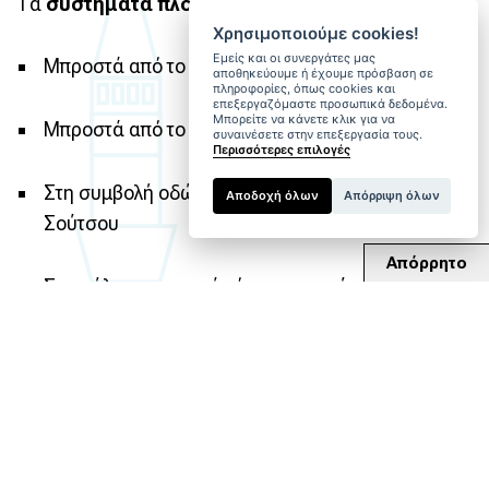
Τα
συστήματα πλοήγησης
βρίσκονται:
Χρησιμοποιούμε cookies!
Εμείς και οι συνεργάτες μας
Μπροστά από το κτίριο της Περιφέρειας Ηπείρου
αποθηκεύουμε ή έχουμε πρόσβαση σε
πληροφορίες, όπως cookies και
επεξεργαζόμαστε προσωπικά δεδομένα.
Μπορείτε να κάνετε κλικ για να
Μπροστά από το Δημαρχείο Ιωαννίνων
συναινέσετε στην επεξεργασία τους.
Περισσότερες επιλογές
Στη συμβολή οδών Κωνσταντίνου Καραμανλή και
Αποδοχή όλων
Απόρριψη όλων
Σούτσου
Απόρρητο
Στο μώλο, στο σημείο όπου εκκινούν τα
καραβάκια για το νησί
Στην περιοχή «Παλιά Σφαγεία», προς τη μεριά
της λίμνης