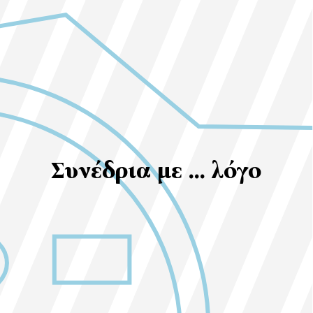
Συνέδρια με … λόγο