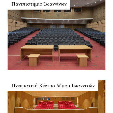
Πανεπιστήμιο Ιωαννίνων
Πνευματικό Κέντρο Δήμου Ιωαννιτών