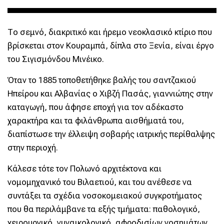
Το σεμνό, διακριτικό και ήρεμο νεοκλασικό κτίριο που
βρίσκεται στον Κουραμπά, δίπλα στο Ξενία, είναι έργο
του Σιγισμόνδου Μινέικο.
Όταν το 1885 τοποθετήθηκε βαλής του σαντζακιού
Ηπείρου και Αλβανίας ο Χιβζή Πασάς, γιαννιώτης στην
καταγωγή, που άφησε εποχή για τον αδέκαστο
χαρακτήρα και τα φιλάνθρωπα αισθήματά του,
διαπίστωσε την έλλειψη σοβαρής ιατρικής περίθαλψης
στην περιοχή.
Κάλεσε τότε τον Πολωνό αρχιτέκτονα και
νομομηχανικό του Βιλαετιού, και του ανέθεσε να
συντάξει τα σχέδια νοσοκομειακού συγκροτήματος
που θα περιλάμβανε τα εξής τμήματα: παθολογικό,
χειρουργικό, γυναικολογικό, αφροδισίων νοσημάτων,