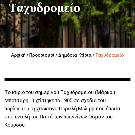
Ταχυδρομείο
Αρχική /
Προορισμοί /
Δημόσια Κτίρια /
Ταχυδρομείο
Το κτίριο του σημερινού Ταχυδρομείου (Μάρκου
Μπότσαρη 1) χτίστηκε το 1905 σε σχέδια του
περίφημου αρχιτέκτονα Περικλή Μελίρρυτου έπειτα
από εντολή του Πασά των Ιωαννίνων Οσμάν του
Κούρδου.