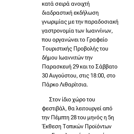
κατά σειρά ανοιχτή
διαδραστική εκδήλωση
γνωριμίας με την παραδοσιακή
γαστρονομία των Ιωαννίνων,
που οργανώνει το Γραφείο
Τουριστικής Προβολής του
δήμου Ιωαννιτών την
Παρασκευή 29 και το Σάββατο
30 Αυγούστου, στις 18:00, στο
Πάρκο Λιθαρίτσια.
Στον ίδιο χώρο του
φεστιβάλ, θα λειτουργεί από
την Πέμπτη 28 του μηνός η 5η
Έκθεση Τοπικών Προϊόντων