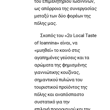
του Επιμελητηρίου Ιωαννίνων,
ως απόρροια της συνεργασίας
μεταξύ των δύο φορέων της
πόλης μας.
Σκοπός του «2ο Local Taste
of Ioannina» είναι, να
«μυηθεί» το κοινό στις
αγαπημένες γεύσεις και τα
αρώματα της φημισμένης
γιαννιώτικης κουζίνας,
σημαντικού πυλώνα του
τουριστικού προϊόντος της
πόλης και αναπόσπαστο
συστατικό για την
επιλογή προορισμού και την