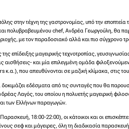
λης στην τέχνη της γαστρονομίας, υπό την εποπτεία
υ και πολυβραβευμένου chef, Ανδρέα Γεωργούλη, θα 
ιοχής, με τον παραδοσιακό αλλά και πιο σύγχρονο τρ
ς επίδειξης μαγειρικής τεχνοτροπίας, γευσιγνωσίας 
τις αισθήσεις- και μία επιλεγμένη ομάδα φιλοξενούμε
rs κ.α.), που απευθύνονται σε μαζική κλίμακα, στις τ
δοκιμάζει εδέσματα από τις συνταγές που θα παρουσ
νδρέας Λαγός, του οποίου η πολυετής μαγειρική φιλο
και των Ελλήνων παραγωγών.
ασκευή, 18:00-22:00), οι κάτοικοι και οι επισκέπτες
νους σεφ και μάγειρες, όλη τη διαδικασία παρασκευ