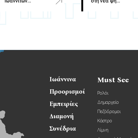
Ιωαννιτών...
στη νέα ψη...
Ιωάννινα
Must See
Προορισμοί
Ρολόι
Δημαρχείο
Εμπειρίες
Πεζόδρομοι
Διαμονή
Κάστρο
Συνέδρια
Λίμνη