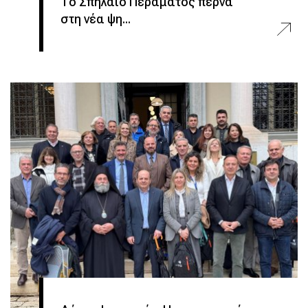
Το Σπήλαιο Περάματος περνά
στη νέα ψη...