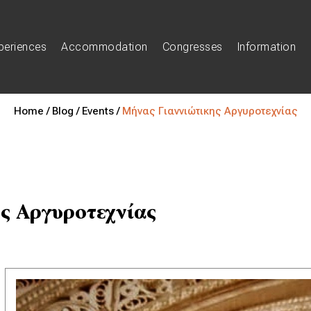
periences
Accommodation
Congresses
Information
Home /
Blog /
Events /
Μήνας Γιαννιώτικης Αργυροτεχνίας
ς Αργυροτεχνίας