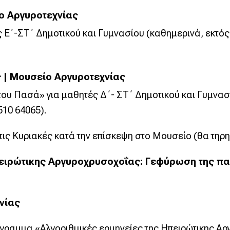
ο Αργυροτεχνίας
 Ε΄-ΣΤ΄ Δημοτικού και Γυμνασίου (καθημερινά, εκτός
 | Μουσείο Αργυροτεχνίας
ου Πασά» για μαθητές Δ΄- ΣΤ΄ Δημοτικού και Γυμνασί
510 64065).
, τις Κυριακές κατά την επίσκεψη στο Μουσείο (θα τηρ
πειρώτικης Αργυροχρυσοχοΐας: Γεφύρωση της π
νίας
ρόγραμμα «Αλγοριθμικές ερμηνείες της Ηπειρώτικης 