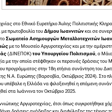
εχνίας στο Εθνικό Ευρετήριο Άυλης Πολιτιστικής Κληρ
, με πρωτοβουλία του
Δήμου Ιωαννιτών
και σε συνερ
 το
Σωματείο Ασημουργών Μεταλλοτεχνιτών Ιωανν
αιώς
με το Μουσείο Αργυροτεχνίας και με την αμέριστ
ιάς
(ΔΙΝΕΠΟΚ)
του Υπουργείου Πολιτισμού
, ο Μάι
χία με την οποία στέφθηκαν οι περσινές δράσεις του 
του προγράμματος στην 18η ετήσια συνάντηση του Δι
της Ν.Α. Ευρώπης (Βαρσοβία, Οκτώβριος 2024). Στο πλ
 υπέβαλε η Ελλάδα να φιλοξενηθεί η επόμενη συνάντη
θεί στα Ιωάννινα τον Οκτώβριο 2025.
νιώτικης Αργυροτεχνίας, έτσι όπως συγκροτήθηκε χάρ
νει δράσεις ανάδειξης και διαφύλαξης της τέχνης τη