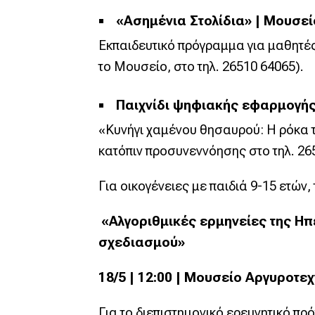
«Ασημένια Στολίδια» | Μουσεί
Εκπαιδευτικό πρόγραμμα για μαθητές
το Μουσείο, στο τηλ. 26510 64065).
Παιχνίδι ψηφιακής εφαρμογής
«Κυνήγι χαμένου θησαυρού: Η ρόκα τ
κατόπιν προσυνεννόησης στο τηλ. 26
Για οικογένειες με παιδιά 9-15 ετών
«Αλγοριθμικές ερμηνείες της Η
σχεδιασμού»
18/5 | 12:00 | Μουσείο Αργυροτεχ
Για το διεπιστημονικό ερευνητικό π