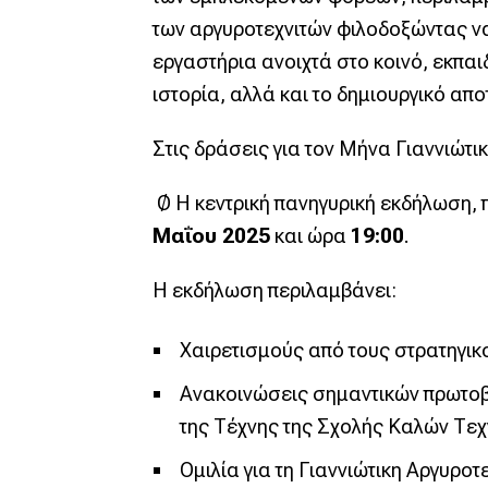
των αργυροτεχνιτών φιλοδοξώντας να
εργαστήρια ανοιχτά στο κοινό, εκπαι
ιστορία, αλλά και το δημιουργικό α
Στις δράσεις για τον Μήνα Γιαννιώτι
Ø Η κεντρική πανηγυρική εκδήλωση,
Μαΐου 2025
και ώρα
19:00
.
Η εκδήλωση περιλαμβάνει:
Χαιρετισμούς από τους στρατηγικ
Ανακοινώσεις σημαντικών πρωτοβο
της Τέχνης της Σχολής Καλών Τεχ
Ομιλία για τη Γιαννιώτικη Αργυροτ