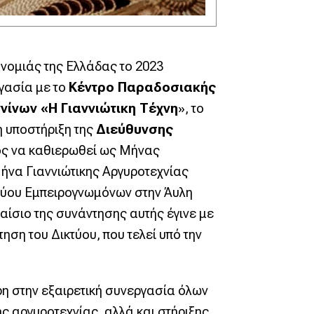
ονομιάς της Ελλάδας το 2023
γασία με το
Κέντρο Παραδοσιακής
ίνων «Η Γιαννιώτικη Τέχνη
», το
η υποστήριξη της
Διεύθυνσης
ος να καθιερωθεί ως Μήνας
Μήνα Γιαννιώτικης Αργυροτεχνίας
κτύου Εμπειρογνωμόνων στην Άυλη
αίσιο της συνάντησης αυτής έγινε με
ση του Δικτύου, που τελεί υπό την
η στην εξαιρετική συνεργασία όλων
ς αργυροτεχνίας, αλλά και στήριξης