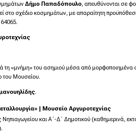
οσμημάτων
Δήμο Παπαδόπουλο
, απευθύνονται σε φο
εί στο σχέδιο κοσμημάτων, με απαραίτητη προϋπόθεση 
 64065.
γυροτεχνίας
ά τη «μνήμη» του ασημιού μέσα από μορφοποιημένα φω
ο του Μουσείου.
μανουηλίδης
.
εταλλουργία» | Μουσείο Αργυροτεχνίας
 Νηπιαγωγείου και Α΄-Δ΄ Δημοτικού (καθημερινά, εκτ
.