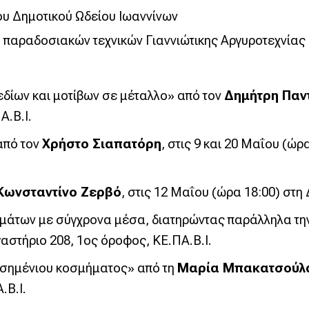
υ Δημοτικού Ωδείου Ιωαννίνων
η παραδοσιακών τεχνικών Γιαννιώτικης Αργυροτεχνία
δίων και μοτίβων σε μέταλλο» από τον
Δημήτρη Παν
Α.Β.Ι.
από τον
Χρήστο Σιαπατόρη
, στις 9 και 20 Μαΐου (ώ
Κωνσταντίνο Ζερβό
, στις 12 Μαΐου (ώρα 18:00) στη
άτων με σύγχρονα μέσα, διατηρώντας παράλληλα τη
γαστήριο 208, 1ος όροφος, ΚΕ.ΠΑ.Β.Ι.
σημένιου κοσμήματος» από τη
Μαρία Μπακατσούλ
.Β.Ι.